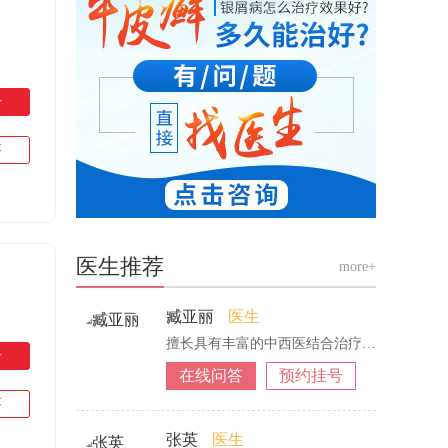
号
答
医生推荐
more+
臧亚丽
医生
擅长具有丰富的中西医结合治疗银屑病经验，
号
在线问答
预约挂号
答
张英
医生