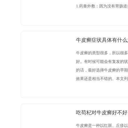
1.药膏外敷：因为没有胃肠
液，所以它是中医看看效果快
医学界誉为
牛皮癣症状具体有什么
牛皮癣的类型很多，所以很多
好。有时候可能会有复发的状
的话，最好选择牛皮癣的早期
效果还是相当不错的。本文列
者能了解牛皮癣，并且及早的
以是局部性的，常常
吃苟杞对牛皮癣好不好
牛皮癣是一种以红斑、丘疹以