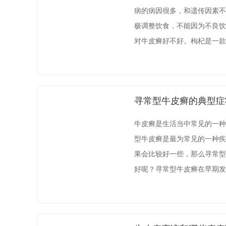
病的病因很多，和遗传因素不
极调整饮食，不能因为不良饮
对牛皮癣好不好。枸杞是一款
化合物、脂肪、热量、18种
富，会有利于促进体内毒素排
寻常型牛皮癣的典型症
牛皮癣是生活当中常见的一种
型牛皮癣是最为常见的一种疾
果会比较好一些，那么寻常型
好呢？寻常型牛皮癣在早期发