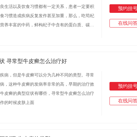
良生活以及饮食习惯都有一定关系，患者一定要积
预约挂
食习惯造成疾病反复发作甚至加重，那么，吃苟杞
在线问
营养丰富的中药，鲜枸杞子中含有的蛋白质、碳水
氨基酸、矿物质、维生素、胡萝卜素等物质比较丰
出，而且能够起到补
状 寻常型牛皮癣怎么治疗好
疾病，但是牛皮癣可以分为几种不同的类型。寻常
病，这种牛皮癣的发病率非常的高，早期的治疗效
预约挂
牛皮癣的典型症状有哪些，寻常型牛皮癣怎么治疗
在线问
作的时候皮肤上面