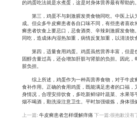
的鸡蛋吃法就是水煮蛋，这是对身体营养最有帮助的
第三，鸡蛋不与刺激腥发类食物同吃。中医上认
成。但众多牛皮癣患者各自口味不同，有些患者喜欢
癣患者饮食上要忌口，忌食酒类、辛辣刺激腥发食物
同吃，造成体内湿热加重，病情反复加重，以清淡饮
第四，适量食用鸡蛋。鸡蛋虽然营养丰富，但是
固醇含量过高，还会增加肝脏与肾脏的负担。因此，
脏负担。
综上所述，鸡蛋作为一种高营养食物，对于牛皮
食补作用。正确的食用鸡蛋，既能满足患者的口福，
身情况，合理安排饮食，多吃新鲜绿叶蔬菜、水果等
烟不喝酒，勤洗澡注意卫生。平时加强锻炼，身体强
上一篇:
牛皮癣患者怎样缓解痒痛
下一篇:很抱歉没有