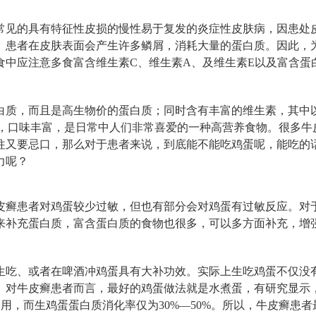
常见的具有特征性皮损的慢性易于复发的炎症性皮肤病，因患处
。患者在皮肤表面会产生许多鳞屑，消耗大量的蛋白质。因此，
食中应注意多食富含维生素C、维生素A、及维生素E以及富含蛋
白质，而且是高生物价的蛋白质；同时含有丰富的维生素，其中
样，口味丰富，是日常中人们非常喜爱的一种高营养食物。很多牛
往又要忌口，那么对于患者来说，到底能不能吃鸡蛋呢，能吃的
力呢？
皮癣患者对鸡蛋较少过敏，但也有部分会对鸡蛋有过敏反应。对
来补充蛋白质，富含蛋白质的食物也很多，可以多方面补充，增
生吃、或者在啤酒冲鸡蛋具有大补功效。实际上生吃鸡蛋不仅没
。对牛皮癣患者而言，最好的鸡蛋做法就是水煮蛋，有研究显示
利用，而生鸡蛋蛋白质消化率仅为30%—50%。所以，牛皮癣患者