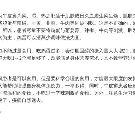
。
为牛皮癣为风、湿、热之邪蕴于肌肤或日久血虚生风生燥，肌肤
将鸡蛋与辣椒、韭黄、韭菜、牛肉等同炒同吃。这是不正确的，
。所以，患者尽量不要将鸡蛋与葱姜蒜、辣椒、牛肉等刺激、腥
食为主，鸡蛋可以清蒸少调味做法为宜。
也不能过量食用。吃鸡蛋过多，会使胆固醇的摄入量大大增加，
每天吃1～2个就足够了，既能满足身体营养需求，又不致营养过
癣患者是可以食用。但是要科学合理的食用，才能最大限度的发
又能帮助增强自身机体免疫力，一举多得。同时，牛皮癣患者应
平凉温和的食物，不吃过于辛辣刺激的食物。另外，注意生活习
健了，疾病自然远去。
了