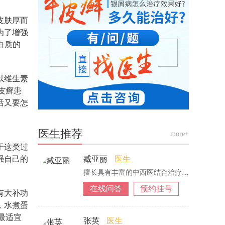
皮肤厚而
为了增强
白质的
以维生素
皮癣患
话又要怎
医生推荐
more+
于这类过
强自己的
臧亚丽
医生
擅长具有丰富的中西医结合治疗银屑病经验，
在线问答
预约挂号
有大补功
，水煮蛋
最适宜
张英
医生