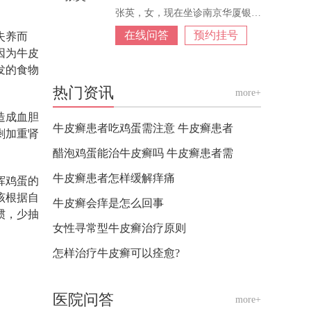
张英，女，现在坐诊南京华厦银屑病，从事皮
在线问答
预约挂号
失养而
因为牛皮
发的食物
热门资讯
more+
造成血胆
牛皮癣患者吃鸡蛋需注意 牛皮癣患者
剩加重肾
醋泡鸡蛋能治牛皮癣吗 牛皮癣患者需
牛皮癣患者怎样缓解痒痛
挥鸡蛋的
该根据自
牛皮癣会痒是怎么回事
惯，少抽
女性寻常型牛皮癣治疗原则
怎样治疗牛皮癣可以痊愈?
医院问答
more+